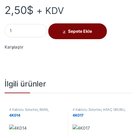
2,50
$
+ KDV
4K076 adet
Sepete Ekle
Karşılaştır
İlgili ürünler
4 Kablolu Soketler
,
BMW
,
4 Kablolu Soketler
,
ARAÇ GRUBU
,
MERCEDES
,
SOKET GRUBU
DACIA
,
PEUGEOT
,
RENAULT
,
4K014
4K017
SOKET GRUBU