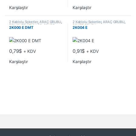
Karşılaştır
Karşılaştır
2 Kablolu Soketler
,
ARAÇ GRUBU
,
2 Kablolu Soketler
,
ARAÇ GRUBU
,
DEMONTE ÜRÜNLER
,
SOKET
SOKET GRUBU
2K000 E DMT
2K004 E
GRUBU
0,79
$
0,91
$
+ KDV
+ KDV
Karşılaştır
Karşılaştır