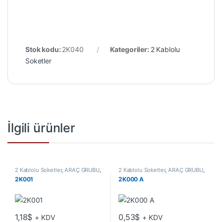
Stok kodu:
2K040
Kategoriler:
2 Kablolu
Soketler
İlgili ürünler
2 Kablolu Soketler
,
ARAÇ GRUBU
,
2 Kablolu Soketler
,
ARAÇ GRUBU
,
CHEVROLET
,
OPEL
,
SOKET
BMW
,
HONDA
,
OPEL
,
SOKET
2K001
2K000 A
GRUBU
GRUBU
1,18
$
0,53
$
+ KDV
+ KDV