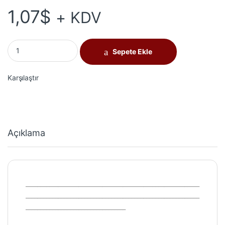
1,07
$
+ KDV
2K040 adet
Sepete Ekle
Karşılaştır
Açıklama
___________________________________________________________
___________________________________________________________
__________________________________