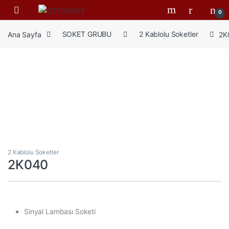
Skip to navigation
Skip to content
Open
0
Ana Sayfa
SOKET GRUBU
2 Kablolu Soketler
2K
2 Kablolu Soketler
2K040
Sinyal Lambası Soketi